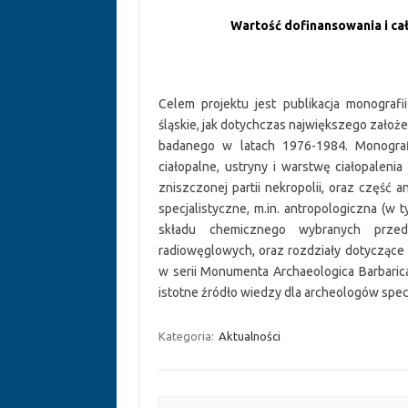
Wartość dofinansowania i cał
Celem projektu jest publikacja monografi
śląskie, jak dotychczas największego założe
badanego w latach 1976-1984. Monografi
ciałopalne, ustryny i warstwę ciałopaleni
zniszczonej partii nekropolii, oraz część a
specjalistyczne, m.in. antropologiczna (w 
składu chemicznego wybranych prze
radiowęglowych, oraz rozdziały dotyczące
w serii Monumenta Archaeologica Barbarica
istotne źródło wiedzy dla archeologów spec
Kategoria:
Aktualności