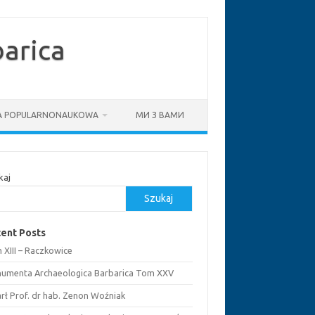
arica
IA POPULARNONAUKOWA
МИ З ВАМИ
kaj
Szukaj
ent Posts
 XIII – Raczkowice
umenta Archaeologica Barbarica Tom XXV
rł Prof. dr hab. Zenon Woźniak