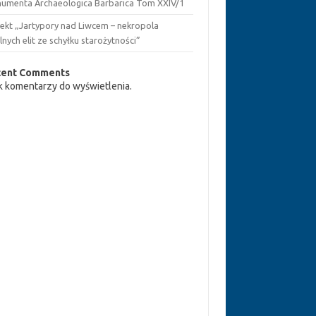
umenta Archaeologica Barbarica Tom XXIV/1
jekt „Jartypory nad Liwcem – nekropola
lnych elit ze schyłku starożytności”
cent Comments
k komentarzy do wyświetlenia.