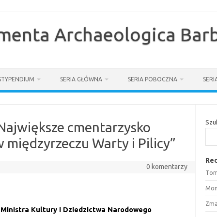
enta Archaeologica Barb
STYPENDIUM
SERIA GŁÓWNA
SERIA POBOCZNA
SER
Szu
 Największe cmentarzysko
w międzyrzeczu Warty i Pilicy”
Rec
0 komentarzy
Tom
Mon
Zma
Ministra Kultury i Dziedzictwa Narodowego