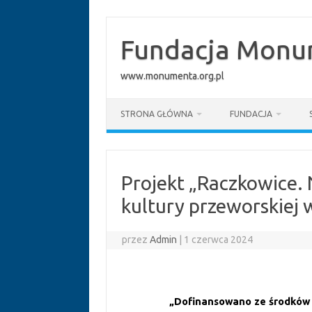
Przejdź
do
treści
Fundacja Monum
www.monumenta.org.pl
STRONA GŁÓWNA
FUNDACJA
Projekt „Raczkowice.
kultury przeworskiej 
przez
Admin
|
1 czerwca 2024
„Dofinansowano ze środków 