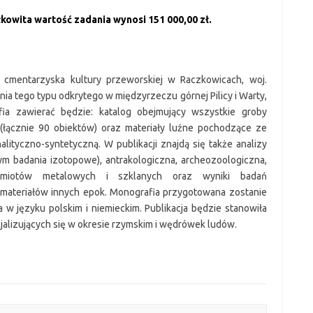
kowita wartość zadania wynosi 151 000,00 zł.
i cmentarzyska kultury przeworskiej w Raczkowicach, woj.
nia tego typu odkrytego w międzyrzeczu górnej Pilicy i Warty,
a zawierać będzie: katalog obejmujący wszystkie groby
a (łącznie 90 obiektów) oraz materiały luźne pochodzące ze
nalityczno-syntetyczną. W publikacji znajdą się także analizy
tym badania izotopowe), antrakologiczna, archeozoologiczna,
dmiotów metalowych i szklanych oraz wyniki badań
 materiałów innych epok. Monografia przygotowana zostanie
 w języku polskim i niemieckim. Publikacja będzie stanowiła
jalizujących się w okresie rzymskim i wędrówek ludów.