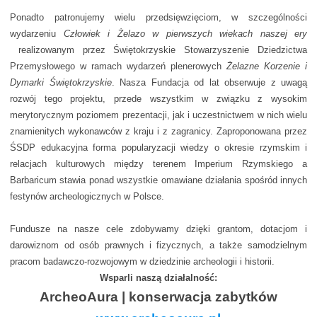
Ponadto patronujemy wielu przedsięwzięciom, w szczególności
wydarzeniu
Człowiek i Żelazo w pierwszych wiekach naszej ery
realizowanym przez Świętokrzyskie Stowarzyszenie Dziedzictwa
Przemysłowego w ramach wydarzeń plenerowych
Żelazne Korzenie i
Dymarki Świętokrzyskie
. Nasza Fundacja od lat obserwuje z uwagą
rozwój tego projektu, przede wszystkim w związku z wysokim
merytorycznym poziomem prezentacji, jak i uczestnictwem w nich wielu
znamienitych wykonawców z kraju i z zagranicy. Zaproponowana przez
ŚSDP edukacyjna forma popularyzacji wiedzy o okresie rzymskim i
relacjach kulturowych między terenem Imperium Rzymskiego a
Barbaricum stawia ponad wszystkie omawiane działania spośród innych
festynów archeologicznych w Polsce.
Fundusze na nasze cele zdobywamy dzięki grantom, dotacjom i
darowiznom od osób prawnych i fizycznych, a także samodzielnym
pracom badawczo-rozwojowym w dziedzinie archeologii i historii.
Wsparli naszą działalność:
ArcheoAura | konserwacja zabytków